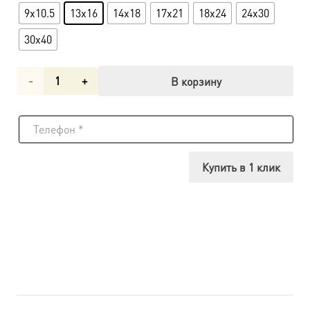
9x10.5
13x16
14x18
17x21
18x24
24x30
30x40
Количество
В корзину
товара
Икона
Александр
Купить в 1 клик
Невский
благоверный
князь
UDM-
392-