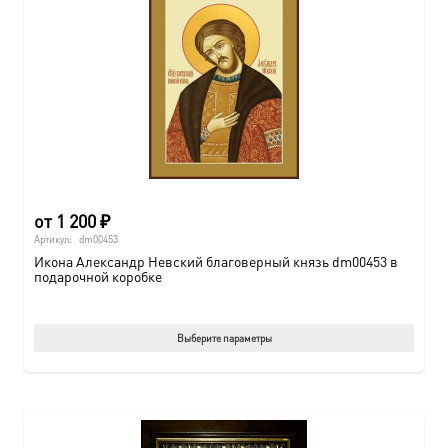
от
1 200
₽
Артикул:
dm00453
Икона Александр Невский благоверный князь dm00453 в
подарочной коробке
Этот
Выберите параметры
товар
имеет
нескол
вариац