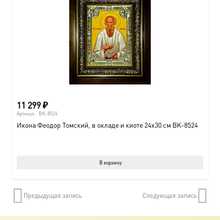
Опции
можно
выбрат
на
страни
товара.
11 299
₽
Артикул:
BK-8524
Икона Феодор Томский, в окладе и киоте 24х30 см BK-8524
В корзину
Предыдущая запись
Следующая запись