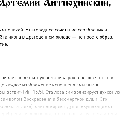
 Артемий Антиохийский,
символикой. Благородное сочетание серебрения и
та икона в драгоценном окладе — не просто образ.
тие.
ечивает невероятную детализацию, долговечность и
где каждое изображение исполнено смысла: ●
ы ветви» (Ин. 15:5). Эта лоза символизирует духовную
 символом Воскресения и бессмертной души. Это
оронам от лика), олицетворяют души, вкушающие от
ебрения и золочения, что создает игру света и тени,
е (золото).