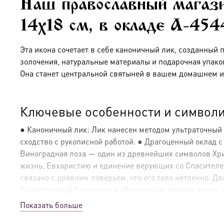
Наш православный магази
14х18 см, в окладе A-454
Эта икона сочетает в себе каноничный лик, созданный 
золочения, натуральные материалы и подарочная упако
Она станет центральной святыней в вашем домашнем и
Ключевые особенности и символи
● Каноничный лик: Лик нанесен методом ультраточный
сходство с рукописной работой. ● Драгоценный оклад 
Виноградная лоза — один из древнейших символов Христ
жизнь, Евхаристию и единение верующих со Спасителе
связано с древним поверьем, что его тело нетленно. 
Божественной благодати и обретающие вечную жизнь. ● 
подчеркивая объем и богатство узора. Такое сочетание 
Показать больше