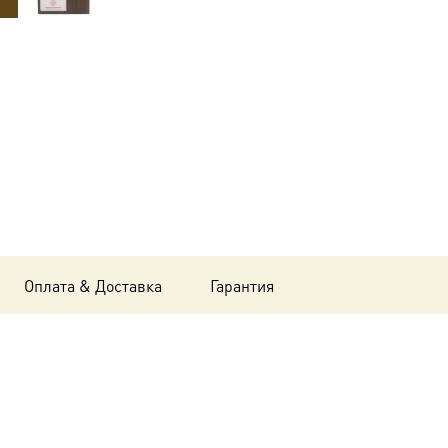
Артемий
Антиохийский,
14х18
см, в
окладе
A-
4544
Оплата & Доставка
Гарантия