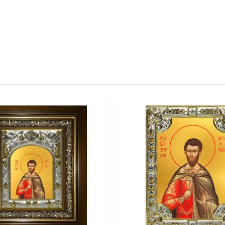
говорит о высоком статусе изделия. ● Для удобства размеще
о. ● Икона поставляется в подарочной коробке, готовая к в
лика: Цифровая UV-печать минеральными красками по золоче
лада: Серебрение и золочение. ● Оборот: Натуральный шпон,
щение или Венчание. ● Юбилей или значимую годовщину. ● Д
ма.