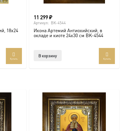
жном вам размере. Дарите с глубоким смыслом!
11 299
₽
 икону Артемий Антиохийский, 14х18 см, в окладе A-
Артикул:
BK-4544
й, 18х24
Икона Артемий Антиохийский, в
окладе и киоте 24х30 см BK-4544
В корзину
Купить
Купить