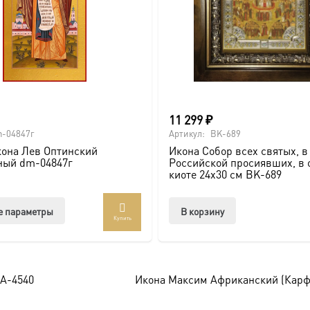
11 299
₽
-04847г
Артикул:
BK-689
она Лев Оптинский
Икона Собор всех святых, в
ный dm-04847г
Российской просиявших, в 
киоте 24х30 см BK-689
Этот
е параметры
В корзину
Купить
товар
имеет
несколько
вариаций.
 A-4540
Икона Максим Африканский (Карфа
Опции
можно