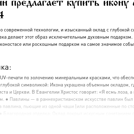
н предлагает купить икону
4
по современной технологии, и изысканный оклад с глубокой 
вка делают этот образ исключительным духовным подарком. Э
коностасе или роскошным подарком на самое значимое собы
ка:
 UV-печати по золочению минеральными красками, что обесп
с глубокой символикой: Икона украшена объемным окладом, 
а и Церкви. В Евангелии Христос говорит: «Я есмь лоза, а в
м. ● Павлины — в раннехристианском искусстве павлин был
Два павлина, пьющие из одной чаши (или расположенные по ст
Благородная отделка: Оклад покрыт искусным сочетанием сер
символизирует чистоту (серебро) и святость, Царство Небесно