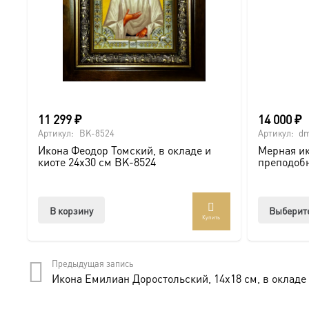
11 299
₽
14 000
₽
Артикул:
BK-8524
Артикул:
dm
Икона Феодор Томский, в окладе и
Мерная ик
киоте 24х30 см BK-8524
преподоб
В корзину
Выберит
Купить
Предыдущая запись
Икона Емилиан Доростольский, 14х18 см, в окладе