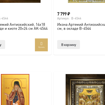
вке по всей России. Возможно изготовление под заказ в ну
7 799
₽
ть больше уникальных работ:
https://vk.com/ikonaspas
Купить
-4544
Артикул:
B-4544
емий Антиохийский, 14х18
Икона Артемий Антиохийски
аде и киоте 20×24 см AK-4544
см, в окладе B-4544
у
В корзину
Купить