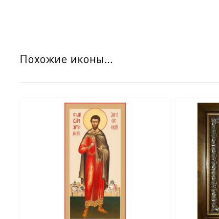
Эксклюзивные детали:
● Оборотная сторона покрыта натуральным шпоном, что 
обороте закреплен сертификат, подтверждающий качеств
Похожие иконы…
Детали изготовления:
● Основа: МДФ, толщина 18 мм. ● Техника нанесения 
рисунком (павлины и виноградная лоза). ● Покрытие ок
коробка.
Идеальный подарок:
Этот образ достоин стать главным подарком на: ● Кре
покровителю. ● Новоселье — для освящения нового до