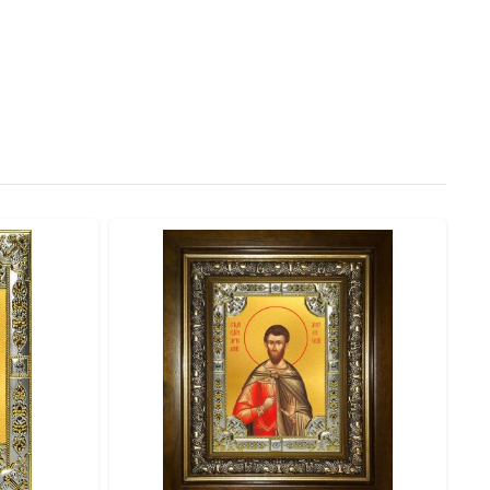
ния на стене предусмотрена литая петелька. ● На
ручению.
нию. ● Оклад: Объемный штампованный оклад с
 сертификат, петелька. ● Комплектация: Подарочная
ень Ангела — как особое благословение небесному