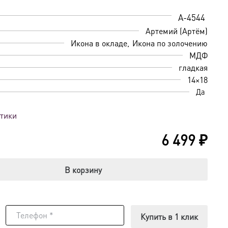
A-4544
Артемий (Артём)
Икона в окладе
Икона по золочению
МДФ
гладкая
14×18
Да
стики
6 499
₽
В корзину
Купить в 1 клик