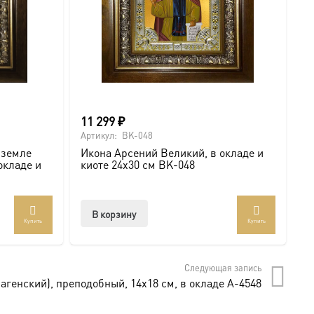
11 299
₽
1
Артикул:
BK-048
Ар
 земле
Икона Арсений Великий, в окладе и
М
окладе и
киоте 24х30 см BK-048
В
В корзину
Купить
Купить
Следующая запись
генский), преподобный, 14х18 см, в окладе A-4548