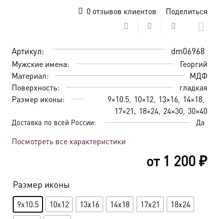
0
отзывов клиентов
Поделиться
Артикул:
dm06968
Мужские имена:
Георгий
Материал:
МДФ
Поверхность:
гладкая
Размер иконы:
9×10.5
10×12
13×16
14×18
17×21
18×24
24×30
30×40
Доставка по всей России:
Да
Посмотреть все характеристики
от
1 200
₽
Размер иконы
9x10.5
10x12
13x16
14x18
17x21
18x24