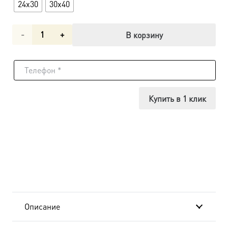
24x30
30x40
Количество
В корзину
товара
Икона
Георгий
Купить в 1 клик
Победоносец
великомученик
dm06968
в
подарочной
Описание
коробке