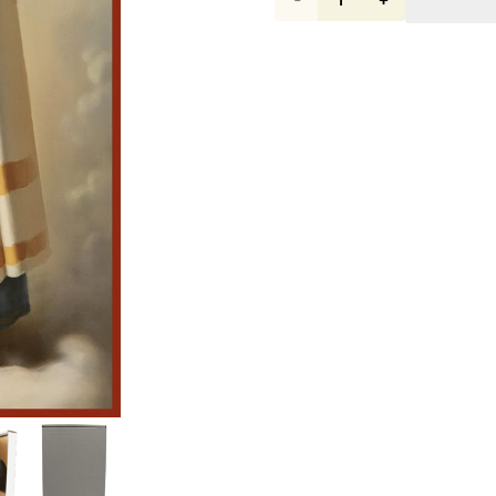
товара
Икона
Лаврентий
Римский,
архидиакон
dm04562
в
подарочной
коробке