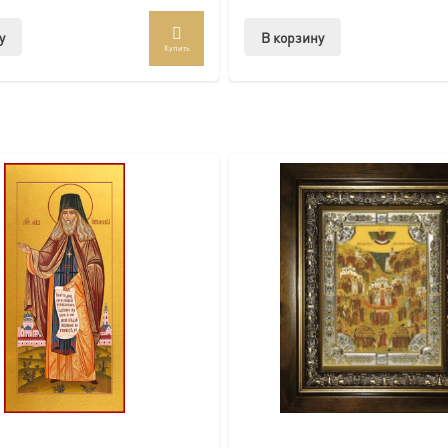
товлена под заказ по вашим размерам.
у
В корзину
Купить
com/ikonaspas