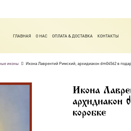
ГЛАВНАЯ
О НАС
ОПЛАТА & ДОСТАВКА
КОНТАКТЫ
ные иконы
Икона Лаврентий Римский, архидиакон dm04562 в пода
Икона Лавре
архидиакон 
коробке