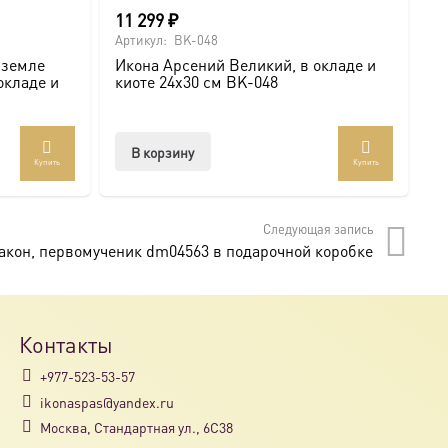
11 299
₽
1
Артикул:
BK-048
Ар
 земле
Икона Арсений Великий, в окладе и
М
окладе и
киоте 24х30 см BK-048
В
В корзину
Купить
Купить
Следующая запись
акон, первомученик dm04563 в подарочной коробке
Контакты
+977-523-53-57
ikonaspas@yandex.ru
Москва, Стандартная ул., 6С38