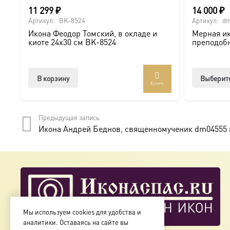
11 299
₽
14 000
₽
Артикул:
BK-8524
Артикул:
dm
Икона Феодор Томский, в окладе и
Мерная ик
киоте 24х30 см BK-8524
преподоб
В корзину
Выберит
Купить
Предыдущая запись
Икона Андрей Беднов, священномученик dm04555 
Мы используем cookies для удобства и
аналитики. Оставаясь на сайте вы