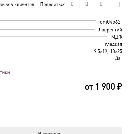
зывов клиентов
Поделиться
dm04562
Лаврентий
МДФ
гладкая
9.5×19
13×25
Да
стики
от
1 900
₽
В корзину