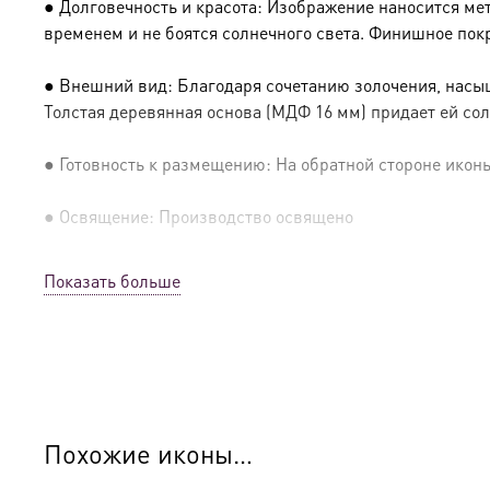
● Долговечность и красота: Изображение наносится ме
временем и не боятся солнечного света. Финишное пок
● Внешний вид: Благодаря сочетанию золочения, насыщ
Толстая деревянная основа (МДФ 16 мм) придает ей сол
● Готовность к размещению: На обратной стороне иконы 
● Освящение: Производство освящено
● Детали изготовления:
Показать больше
● Основа: МДФ, толщина 16 мм.
● Техника: Цифровая UV-печать по золочению.
● Краски: Стойкие минеральные.
Похожие иконы…
● Отделка: Ручное нанесение опуши, лаковое покрытие.