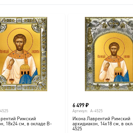
вителя.
ва.
или образов покровителей семьи).
6 499
₽
4525
Артикул:
A-4525
врентий Римский
Икона Лаврентий Римский
н, 18х24 см, в окладе B-
архидиакон, 14х18 см, в окл
ссии. Также можно заказать икону в окладе и киоте.
4525