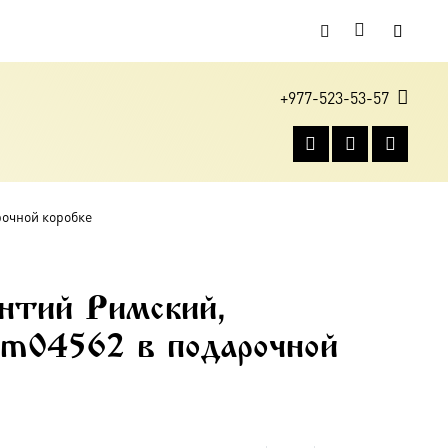
+977-523-53-57
рочной коробке
нтий Римский,
dm04562 в подарочной