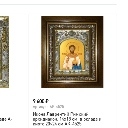
9 600
₽
Артикул:
AK-4525
Икона Лаврентий Римский
аде A-
архидиакон, 14х18 см, в окладе и
киоте 20×24 см AK-4525