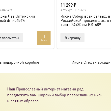
11 299
₽
-04847г
Артикул:
BK-689
она Лев Оптинский
Икона Собор всех святых, в
ный dm-04847г
Российской просиявших, в 
киоте 24х30 см BK-689
Этот
е параметры
В корзину
Купить
товар
имеет
несколько
вариаций.
в подарочной коробке
Икона Стефан архиди
Опции
можно
выбрать
на
Наш Православный интернет магазин рад
странице
предложить вам широкий выбор православных икон
товара.
и святых образов