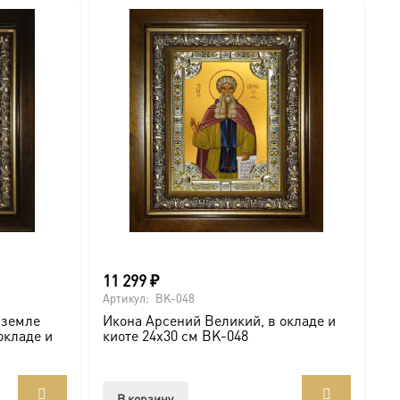
11 299
₽
1
Артикул:
BK-048
Ар
 земле
Икона Арсений Великий, в окладе и
М
окладе и
киоте 24х30 см BK-048
В
В корзину