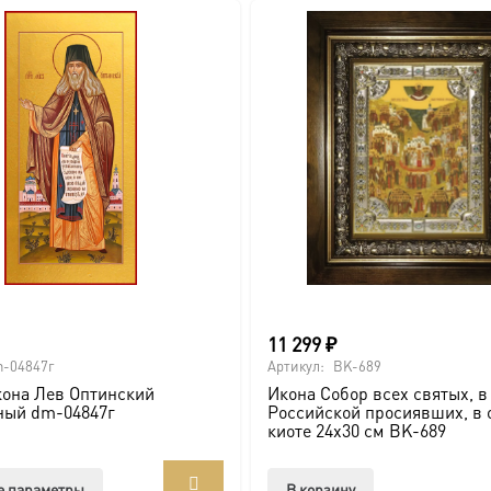
вителя.
ва.
или образов покровителей семьи).
11 299
₽
-04847г
Артикул:
BK-689
она Лев Оптинский
Икона Собор всех святых, в
ссии. Также можно заказать икону в окладе и киоте.
ный dm-04847г
Российской просиявших, в 
киоте 24х30 см BK-689
товлена под заказ по вашим размерам.
Этот
е параметры
В корзину