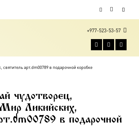
+977-523-53-57
, святитель арт.dm00789 в подарочной коробке
ай чудотворец,
 Мир Ликийских,
рт.dm00789 в подарочной