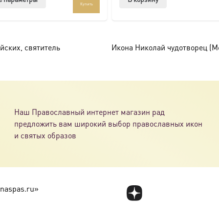
com/ikonaspas
Купить
товар
имеет
несколько
вариаций.
йских, святитель
Икона Николай чудотворец (М
Опции
можно
выбрать
на
странице
Наш Православный интернет магазин рад
товара.
предложить вам широкий выбор православных икон
и святых образов
naspas.ru»