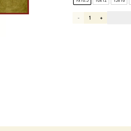
Количество
товара
Икона
Николай
чудотворец,
архиепископ
Мир
Ликийских,
святитель
арт.dm00789