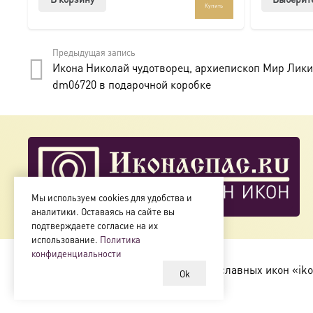
Подписывайтесь на нашу группу ВКонтакте:
https://vk.
Купить
Предыдущая запись
Икона Николай чудотворец, архиепископ Мир Лики
dm06720 в подарочной коробке
Мы используем cookies для удобства и
аналитики. Оставаясь на сайте вы
подтверждаете согласие на их
использование.
Политика
конфиденциальности
Copyright © 2018-2025
Магазин православных икон «iko
Ok