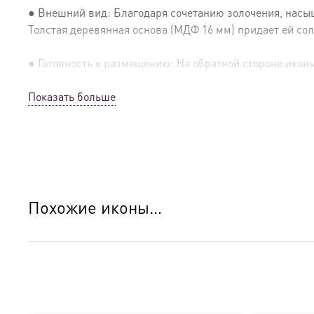
● Внешний вид: Благодаря сочетанию золочения, насыщ
Толстая деревянная основа (МДФ 16 мм) придает ей сол
● Готовность к размещению: На обратной стороне иконы 
Показать больше
● Освящение: Производство освящено
● Детали изготовления:
● Основа: МДФ, толщина 16 мм.
● Техника: Цифровая UV-печать по золочению.
Похожие иконы…
● Краски: Стойкие минеральные.
● Отделка: Ручное нанесение опуши, лаковое покрытие.
Для кого этот образ?