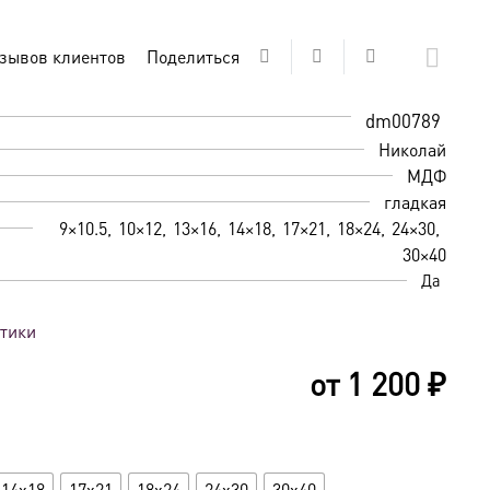
зывов клиентов
Поделиться
dm00789
Николай
МДФ
гладкая
9×10.5
10×12
13×16
14×18
17×21
18×24
24×30
30×40
Да
стики
от
1 200
₽
14x18
17x21
18x24
24x30
30x40