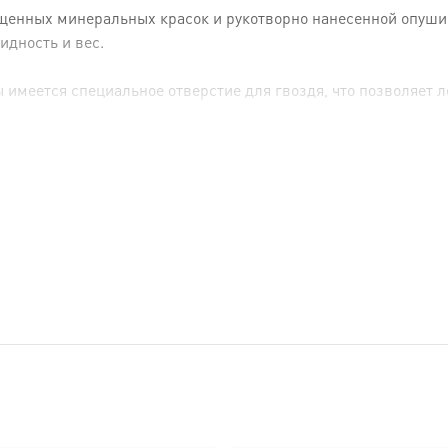
енных минеральных красок и рукотворно нанесенной опуши (р
идность и вес.
имеется специальное отверстие для гвоздя, что позволяет ле