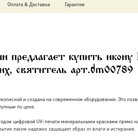
в
Оплата & Доставка
Гарантия
подарочной
коробке
н предлагает купить икону 
их, святитель арт.dm00789
укописной и создана на современном оборудовании. Это позв
тупным по цене.
тодом цифровой UV-печати минеральными красками прямо на 
рытие лаком надежно защищает образ от влаги и истирания.