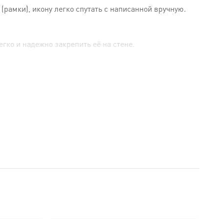
амки), икону легко спутать с написанной вручную.
гко и надежно закрепить её на стене.