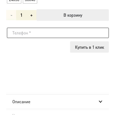
Количество
В корзину
товара
Икона
Паисий
Купить в 1 клик
Святогорец
преподобный
dm00089
в
подарочной
Описание
коробке