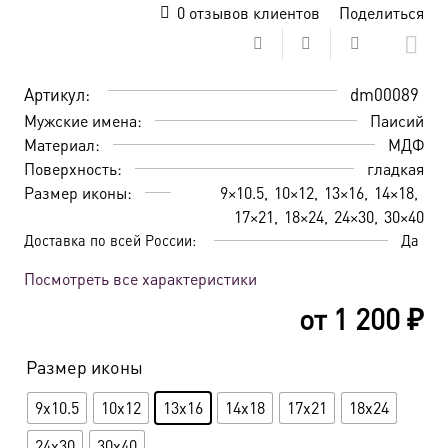
0
отзывов клиентов
Поделиться
Артикул:
dm00089
Мужские имена:
Паисий
Материал:
МДФ
Поверхность:
гладкая
Размер иконы:
9×10.5
10×12
13×16
14×18
17×21
18×24
24×30
30×40
Доставка по всей России:
Да
Посмотреть все характеристики
от
1 200
₽
Размер иконы
9x10.5
10x12
13x16
14x18
17x21
18x24
24x30
30x40