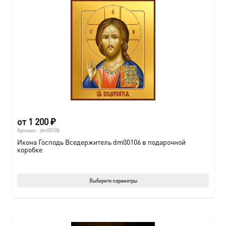
от
1 200
₽
Артикул:
dm00106
Икона Господь Вседержитель dm00106 в подарочной
коробке
Этот
Выберите параметры
товар
имеет
нескол