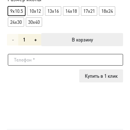
9x10.5
10x12
13x16
14x18
17x21
18x24
24x30
30x40
Количество
В корзину
товара
Икона
Панкратий
Купить в 1 клик
Тавроменийский
UDM-
400-
в