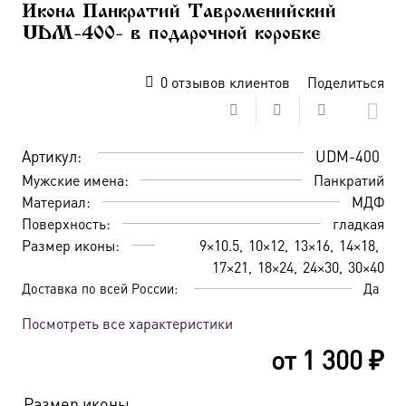
Икона Панкратий Тавроменийский
UDM-400- в подарочной коробке
0
отзывов клиентов
Поделиться
Артикул:
UDM-400
Мужские имена:
Панкратий
Материал:
МДФ
Поверхность:
гладкая
Размер иконы:
9×10.5
10×12
13×16
14×18
17×21
18×24
24×30
30×40
Доставка по всей России:
Да
Посмотреть все характеристики
от
1 300
₽
Размер иконы