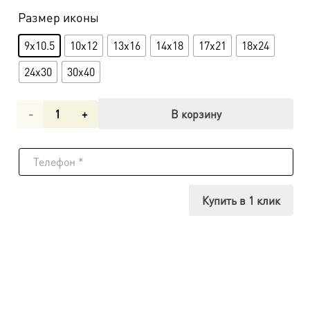
Размер иконы
9x10.5
10x12
13x16
14x18
17x21
18x24
24x30
30x40
Количество
В корзину
товара
Икона
Варсонофий
Купить в 1 клик
Великий,
преподобный
dm04808
в