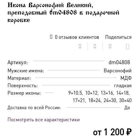
Икона Варсонофий Великий,
преподобный dm04808 в подарочной
коробке
0
отзывов клиентов
Поделиться
Артикул:
dm04808
Мужские имена:
Варсонофий
Материал:
МДФ
Поверхность:
гладкая
Размер иконы:
9×10.5
10×12
13×16
14×18
17×21
18×24
24×30
30×40
Доставка по всей России:
Да
Посмотреть все характеристики
от
1 200
₽