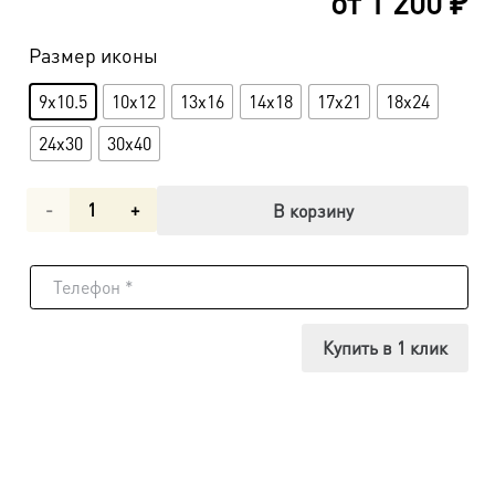
от
1 200
₽
Размер иконы
9x10.5
10x12
13x16
14x18
17x21
18x24
24x30
30x40
Количество
В корзину
товара
Икона
Василий
Купить в 1 клик
Острожский,
Требинский,
Захолмский,