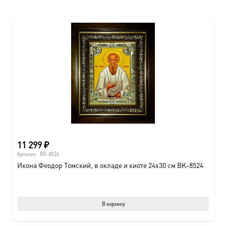
имеет
нескол
вариац
Опции
можно
выбрат
на
страни
товара.
11 299
₽
Артикул:
BK-8524
Икона Феодор Томский, в окладе и киоте 24х30 см BK-8524
В корзину