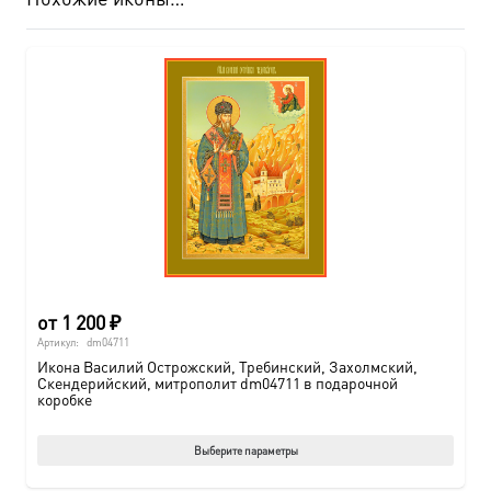
от
1 200
₽
Артикул:
dm04711
Икона Василий Острожский, Требинский, Захолмский,
Скендерийский, митрополит dm04711 в подарочной
коробке
Этот
Выберите параметры
товар