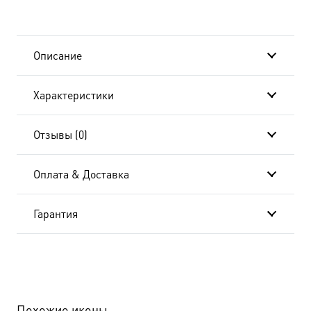
Скендерийский,
митрополит
Описание
dm04711
Характеристики
в
подарочной
Отзывы (0)
коробке
Оплата & Доставка
Гарантия
Похожие иконы…