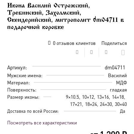
Икона Василий Острожский,
Требинский, Захолмский,
Скендерийский, митрополит dm04711 в
подарочной коробке
0
отзывов клиентов
Поделиться
Артикул:
dm04711
Мужские имена:
Василий
Материал:
МДФ
Поверхность:
гладкая
Размер иконы:
9×10.5
10×12
13×16
14×18
17×21
18×24
24×30
30×40
Доставка по всей России:
Да
Посмотреть все характеристики