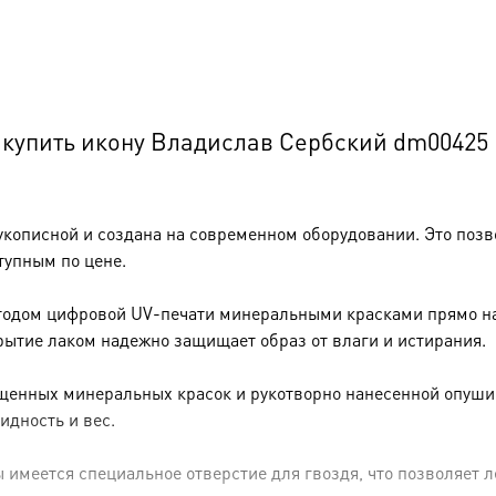
купить икону Владислав Сербский dm00425
укописной и создана на современном оборудовании. Это позв
тупным по цене.
тодом цифровой UV-печати минеральными красками прямо на 
рытие лаком надежно защищает образ от влаги и истирания.
енных минеральных красок и рукотворно нанесенной опуши (р
идность и вес.
имеется специальное отверстие для гвоздя, что позволяет ле