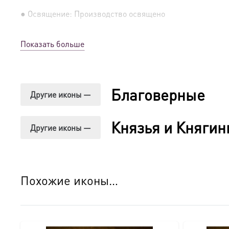
● Освящение: Производство освящено
● Детали изготовления:
Показать больше
● Основа: МДФ, толщина 16 мм.
● Техника: Цифровая UV-печать по золочению.
Благоверные
Другие иконы —
● Краски: Стойкие минеральные.
Князья и Княгин
Другие иконы —
● Отделка: Ручное нанесение опуши, лаковое покрытие.
Для кого этот образ?
Похожие иконы…
Эта икона станет прекрасным духовным подарком:
● На день Ангела (именины) — в честь небесного покро