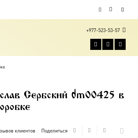
+977-523-53-57
бке
слав Сербский dm00425 в
оробке
зывов клиентов
Поделиться