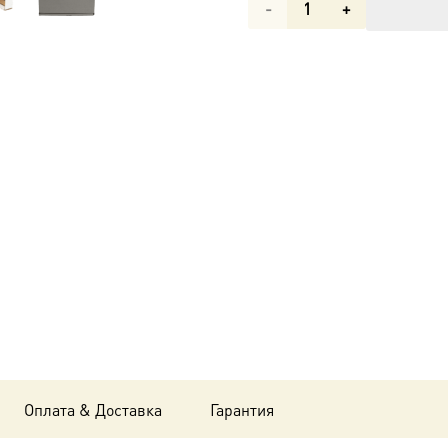
Количество
товара
Икона
Владислав
Сербский
dm00425
в
подарочной
коробке
Оплата & Доставка
Гарантия