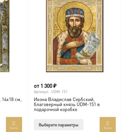
от
1 300
₽
Артикул:
UDM-151
 14х18 см,
Икона Владислав Сербский,
благоверный князь UDM-151 в
подарочной коробке
Этот
Выберите параметры
Купить
Купить
товар