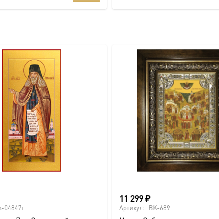
11 299
₽
-04847г
Артикул:
BK-689