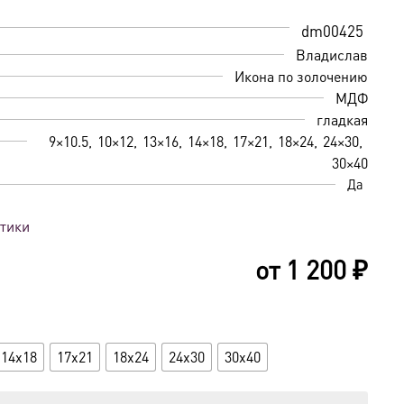
dm00425
Владислав
Икона по золочению
МДФ
гладкая
9×10.5
10×12
13×16
14×18
17×21
18×24
24×30
30×40
Да
стики
от
1 200
₽
14x18
17x21
18x24
24x30
30x40