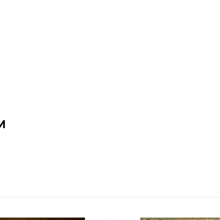
и
вителя.