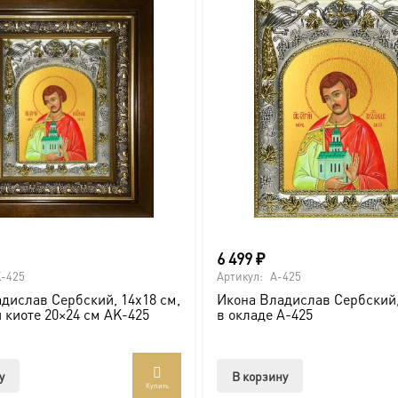
ва.
или образов покровителей семьи).
ссии. Также можно заказать икону в окладе и киоте.
6 499
₽
товлена под заказ по вашим размерам.
-425
Артикул:
A-425
дислав Сербский, 14х18 см,
Икона Владислав Сербский,
com/ikonaspas
и киоте 20×24 см AK-425
в окладе A-425
у
В корзину
Купить