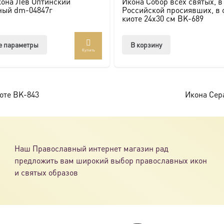
она Лев Оптинский
Икона Собор всех святых, в
ный dm-04847г
Российской просиявших, в 
киоте 24х30 см BK-689
Этот
е параметры
В корзину
Купить
товар
имеет
несколько
вариаций.
иоте BK-843
Икона Сера
Опции
можно
выбрать
на
Наш Православный интернет магазин рад
странице
предложить вам широкий выбор православных икон
товара.
и святых образов