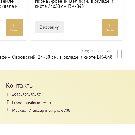
 земле
Икона Арсений Великий, в окладе и
М
окладе и
киоте 24х30 см BK-048
В
В корзину
Купить
Купить
Следующая запись
фим Саровский, 24×30 см, в окладе и киоте BK-848
Контакты
+977-523-53-57
ikonaspas@yandex.ru
Москва, Стандартная ул., 6С38