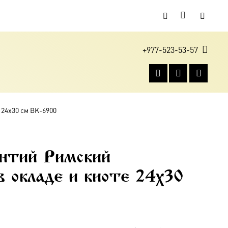
+977-523-53-57
 24х30 см BK-6900
нтий Римский
в окладе и киоте 24х30