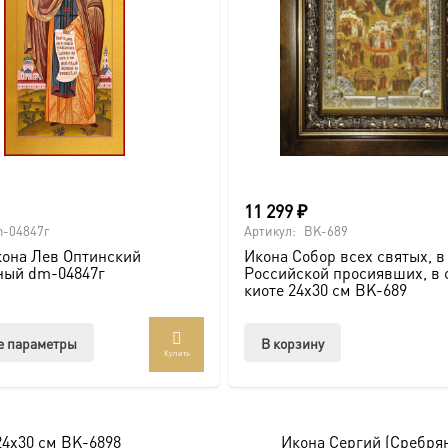
ие, Крещение, юбилей).
11 299
₽
-04847г
Артикул:
BK-689
она Лев Оптинский
Икона Собор всех святых, в
почитаемого образа в стильном и солидном обрамлении.
ный dm-04847г
Российской просиявших, в 
киоте 24х30 см BK-689
Этот
е параметры
В корзину
Купить
товар
оссии. Подписывайтесь на нашу группу ВКонтакте:
https://vk
имеет
несколько
брамление для вашей иконы, придающее образу особую значи
вариаций.
24х30 см BK-6898
Икона Сергий (Сребрян