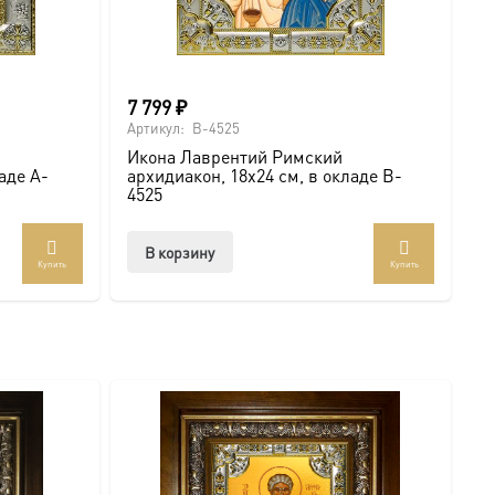
7 799
₽
Артикул:
B-4525
Икона Лаврентий Римский
аде A-
архидиакон, 18х24 см, в окладе B-
4525
В корзину
Купить
Купить