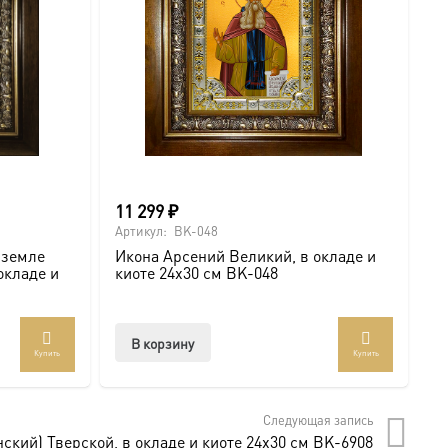
11 299
₽
1
Артикул:
BK-048
Ар
 земле
Икона Арсений Великий, в окладе и
М
окладе и
киоте 24х30 см BK-048
В
В корзину
Купить
Купить
.com/ikonaspas
мость и монументальность.
Следующая запись
ский) Тверской, в окладе и киоте 24х30 см BK-6908