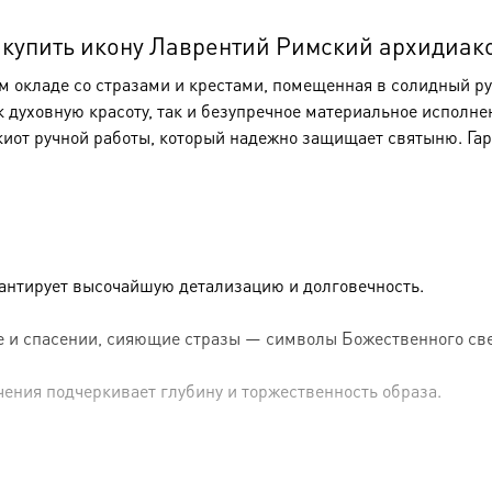
упить икону Лаврентий Римский архидиакон,
окладе со стразами и крестами, помещенная в солидный рук
к духовную красоту, так и безупречное материальное исполне
киот ручной работы, который надежно защищает святыню. Га
рантирует высочайшую детализацию и долговечность.
 и спасении, сияющие стразы — символы Божественного све
чения подчеркивает глубину и торжественность образа.