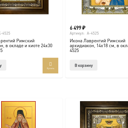
и по золочению.
6 499
₽
 крестами.
-4525
Артикул:
A-4525
врентий Римский
Икона Лаврентий Римский
н, в окладе и киоте 24х30
архидиакон, 14х18 см, в окл
25
4525
у
В корзину
Купить