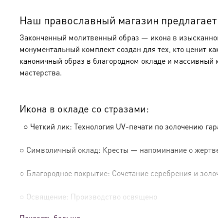
Наш православный магазин предлагает к
Законченный молитвенный образ — икона в изысканном 
монументальный комплект создан для тех, кто ценит ка
каноничный образ в благородном окладе и массивный 
мастерства.
Икона в окладе со стразами:
○ Четкий лик: Технология UV-печати по золочению га
○ Символичный оклад: Кресты — напоминание о жертве
○ Благородное покрытие: Сочетание серебрения и золо
○ Освящение: Производство освящено
Показать больше