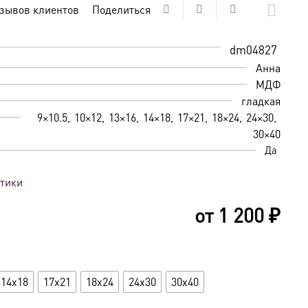
зывов клиентов
Поделиться
dm04827
Анна
МДФ
гладкая
9×10.5
10×12
13×16
14×18
17×21
18×24
24×30
30×40
Да
стики
от
1 200
₽
14x18
17x21
18x24
24x30
30x40