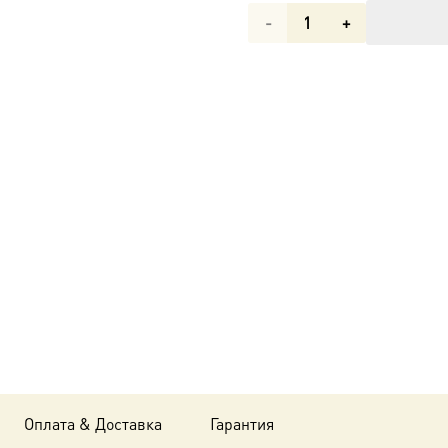
Количество
товара
Икона
Анна
Кашинская,
благоверная,
великая
княгиня
dm04827
в
подарочной
Оплата & Доставка
Гарантия