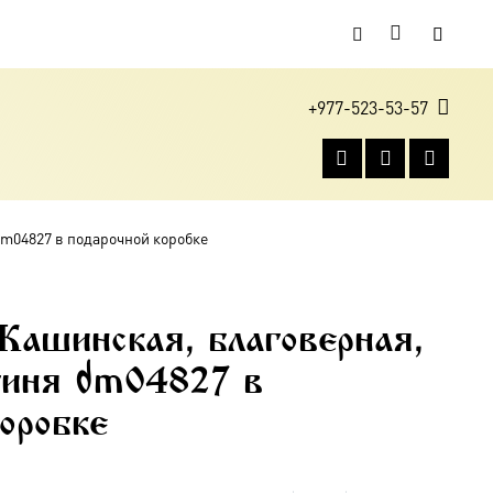
+977-523-53-57
dm04827 в подарочной коробке
Кашинская, благоверная,
гиня dm04827 в
оробке