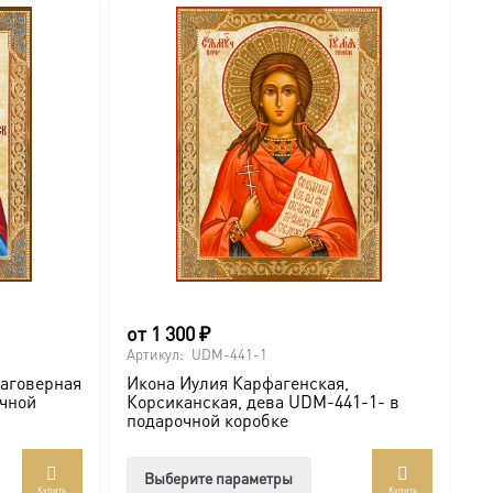
можно
выбрать
на
странице
товара.
от
1 300
₽
о
Артикул:
UDM-441-1
Ар
лаговерная
Икона Иулия Карфагенская,
И
очной
Корсиканская, дева UDM-441-1- в
К
подарочной коробке
п
Этот
Выберите параметры
Купить
Купить