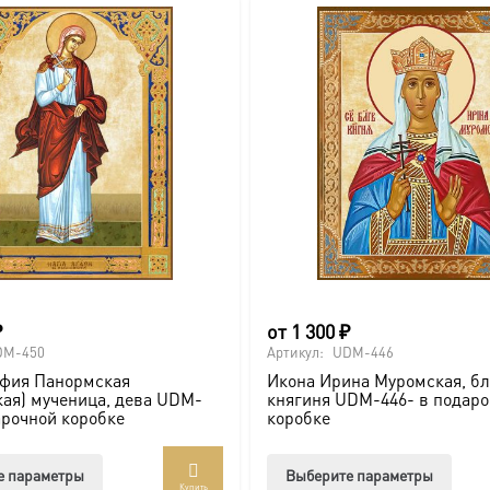
можно
выбрать
на
странице
товара.
₽
от
1 300
₽
DM-450
Артикул:
UDM-446
афия Панормская
Икона Ирина Муромская, б
ая) мученица, дева UDM-
княгиня UDM-446- в подар
арочной коробке
коробке
Этот
Этот
е параметры
Выберите параметры
Купить