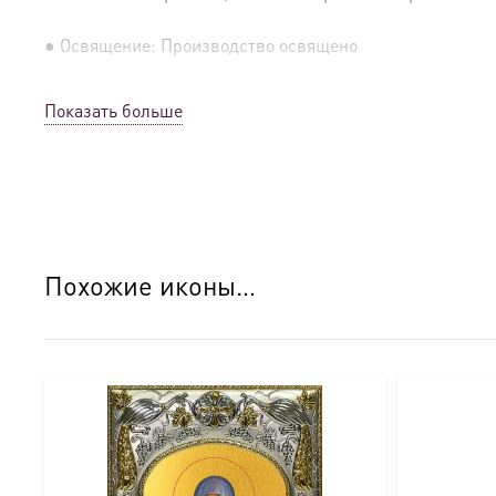
● Освящение: Производство освящено
● Детали изготовления:
Показать больше
● Основа: МДФ, толщина 16 мм.
● Техника: Цифровая UV-печать по золочению.
● Краски: Стойкие минеральные.
Похожие иконы…
● Отделка: Ручное нанесение опуши, лаковое покрытие.
Для кого этот образ?
Эта икона станет прекрасным духовным подарком:
● На день Ангела (именины) — в честь небесного покро