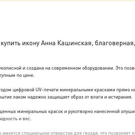
коробке
купить икону Анна Кашинская, благоверная
укописной и создана на современном оборудовании. Это позв
тупным по цене.
тодом цифровой UV-печати минеральными красками прямо на 
рытие лаком надежно защищает образ от влаги и истирания.
енных минеральных красок и рукотворно нанесенной опуши (р
идность и вес.
имеется специальное отверстие для гвоздя, что позволяет ле