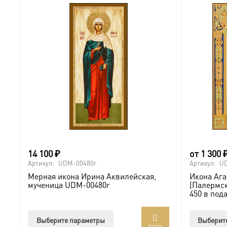
14 100
₽
от
1 300
Артикул:
UDM-00480r
Артикул:
U
Мерная икона Ирина Аквилейская,
Икона Аг
мученица UDM-00480r
(Палермск
450 в под
Этот
Выберите параметры
Выберит
Купить