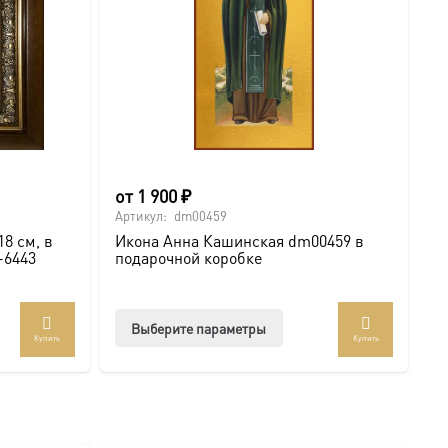
от
1 900
₽
Артикул:
dm00459
8 см, в
Икона Анна Кашинская dm00459 в
-6443
подарочной коробке
Этот
Выберите параметры
Купить
Купить
товар
имеет
несколько
вариаций.
Опции