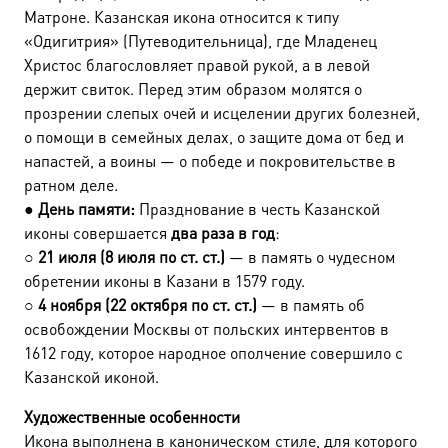
Матроне. Казанская икона относится к типу
«Одигитрия» (Путеводительница), где Младенец
Христос благословляет правой рукой, а в левой
держит свиток. Перед этим образом молятся о
прозрении слепых очей и исцелении других болезней,
о помощи в семейных делах, о защите дома от бед и
напастей, а воины — о победе и покровительстве в
ратном деле.
●
День памяти:
Празднование в честь Казанской
иконы совершается
два раза в год
:
○
21 июля (8 июля по ст. ст.)
— в память о чудесном
обретении иконы в Казани в 1579 году.
○
4 ноября (22 октября по ст. ст.)
— в память об
освобождении Москвы от польских интервентов в
1612 году, которое народное ополчение совершило с
Казанской иконой.
Художественные особенности
Икона выполнена в каноническом стиле, для которого