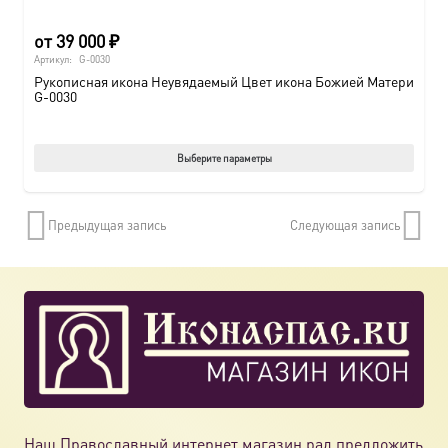
от
39 000
₽
Артикул:
G-0030
Рукописная икона Неувядаемый Цвет икона Божией Матери
G-0030
Этот
Выберите параметры
товар
имеет
Предыдущая запись
Следующая запись
нескол
вариац
Опции
можно
выбрат
на
страни
товара.
Наш Православный интернет магазин рад предложить