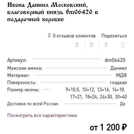
Икона Даниил Московский,
благоверный князь dm06420 в
подарочной коробке
0
отзывов клиентов
Поделиться
Артикул:
dm06420
Мужские имена:
Даниил
Материал:
МДФ
Поверхность:
гладкая
Размер иконы:
9×10.5
10×12
13×16
14×18
17×21
18×24
24×30
30×40
Доставка по всей России:
Да
Посмотреть все характеристики
от
1 200
₽