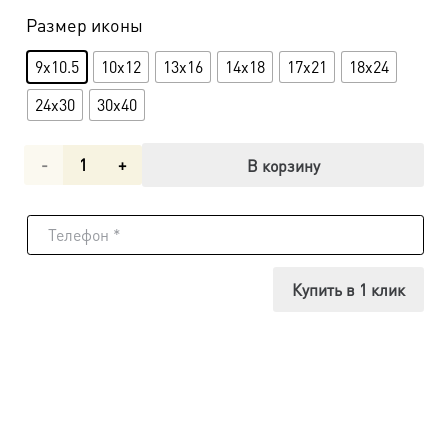
Размер иконы
9x10.5
10x12
13x16
14x18
17x21
18x24
24x30
30x40
Количество
В корзину
товара
Икона
Даниил
Купить в 1 клик
Московский,
благоверный
князь
dm06420