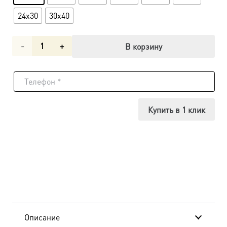
24x30
30x40
Количество
В корзину
товара
Икона
Ермоген,
Купить в 1 клик
Патриарх
Московский
и
всея
Руси,
Описание