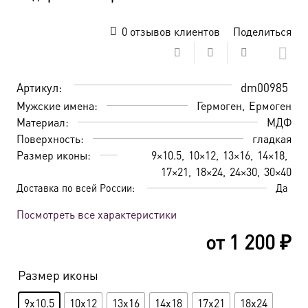
0
отзывов клиентов
Поделиться
Артикул:
dm00985
Мужские имена:
Гермоген
Ермоген
Материал:
МДФ
Поверхность:
гладкая
Размер иконы:
9×10.5
10×12
13×16
14×18
17×21
18×24
24×30
30×40
Доставка по всей России:
Да
Посмотреть все характеристики
от
1 200
₽
Размер иконы
9x10.5
10x12
13x16
14x18
17x21
18x24