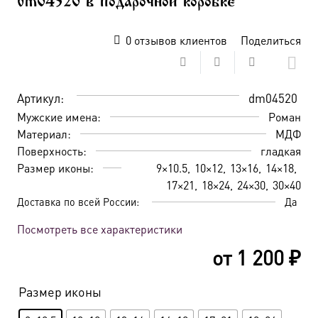
dm04520 в подарочной коробке
0
отзывов клиентов
Поделиться
Артикул:
dm04520
Мужские имена:
Роман
Материал:
МДФ
Поверхность:
гладкая
Размер иконы:
9×10.5
10×12
13×16
14×18
17×21
18×24
24×30
30×40
Доставка по всей России:
Да
Посмотреть все характеристики
от
1 200
₽
Размер иконы