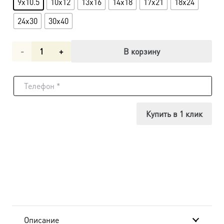
9x10.5
10x12
13x16
14x18
17x21
18x24
24x30
30x40
Количество
В корзину
товара
Икона
Роман
Купить в 1 клик
Кесарийский,
мученик
dm04520
в
подарочной
Описание