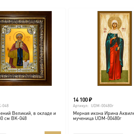
14 100
₽
-048
Артикул:
UDM-00480r
ений Великий, в окладе и
Мерная икона Ирина Аквил
30 см BK-048
мученица UDM-00480r