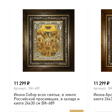
11 299
₽
11 299
₽
Артикул:
BK-689
Артикул:
BK
Икона Собор всех святых, в земле
Икона Арс
Российской просиявших, в окладе и
киоте 24х
киоте 24х30 см BK-689