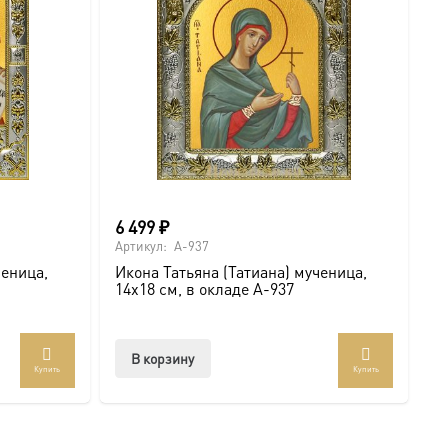
6 499
₽
Артикул:
A-937
ченица,
Икона Татьяна (Татиана) мученица,
14х18 см, в окладе A-937
В корзину
Купить
Купить