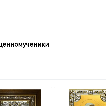
щенномученики
вителя.