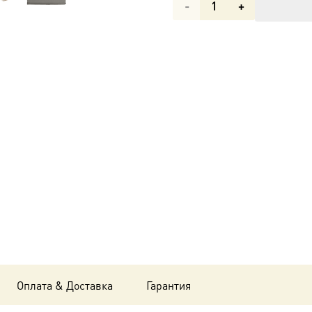
Количество
товара
Икона
Татьяна
(Татиана)
мученица
dm00598
в
подарочной
коробке
Оплата & Доставка
Гарантия