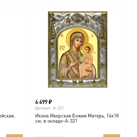
6 499
₽
о
Артикул:
A-321
Ар
ейская,
Икона Иверская Божия Матерь, 14х18
И
см, в окладе-A-321
U