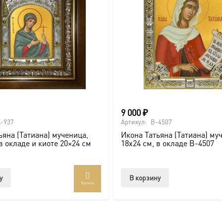
ва.
или образов покровителей семьи).
9 000
₽
-937
Артикул:
B-4507
ссии. Также можно заказать икону в окладе и киоте.
ьяна (Татиана) мученица,
Икона Татьяна (Татиана) му
в окладе и киоте 20×24 см
18х24 см, в окладе B-4507
товлена под заказ по вашим размерам.
com/ikonaspas
у
В корзину
Купить