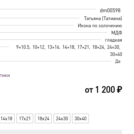
dm00598
Татьяна (Татиана)
Икона по золочению
МДФ
гладкая
9×10.5
10×12
13×16
14×18
17×21
18×24
24×30
30×40
Да
стики
от
1 200
₽
14x18
17x21
18x24
24x30
30x40