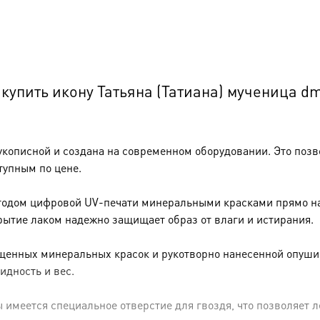
упить икону Татьяна (Татиана) мученица d
укописной и создана на современном оборудовании. Это позв
тупным по цене.
тодом цифровой UV-печати минеральными красками прямо на 
рытие лаком надежно защищает образ от влаги и истирания.
енных минеральных красок и рукотворно нанесенной опуши (р
идность и вес.
имеется специальное отверстие для гвоздя, что позволяет ле