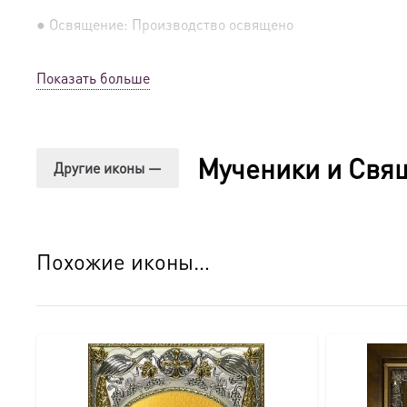
● Освящение: Производство освящено
● Детали изготовления:
Показать больше
● Основа: МДФ, толщина 16 мм.
● Техника: Цифровая UV-печать по золочению.
Мученики и Свя
Другие иконы —
● Краски: Стойкие минеральные.
● Отделка: Ручное нанесение опуши, лаковое покрытие.
Похожие иконы…
Для кого этот образ?
Эта икона станет прекрасным духовным подарком:
● На день Ангела (именины) — в честь небесного покро