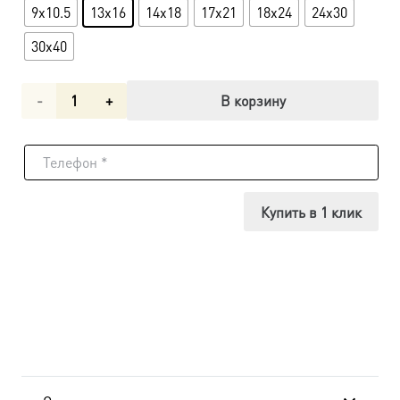
9x10.5
13x16
14x18
17x21
18x24
24x30
30x40
Количество
В корзину
товара
Икона
Иосиф
Купить в 1 клик
Волоцкий
UDM-
235 в
подарочной
коробке